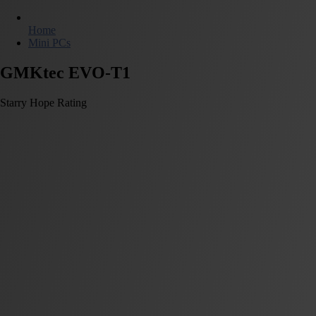
Home
Mini PCs
GMKtec EVO-T1
Starry Hope Rating